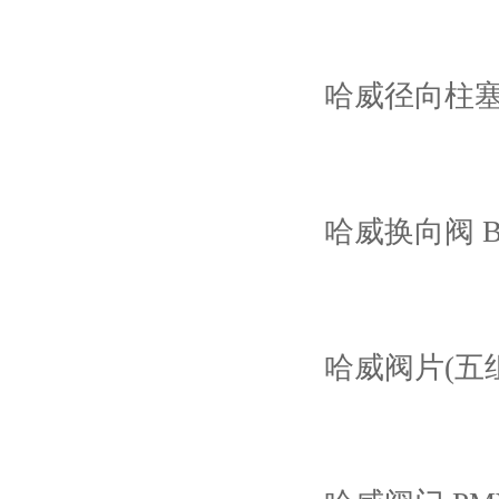
哈威径向柱塞泵
哈威换向阀 BV
哈威阀片(五组） P