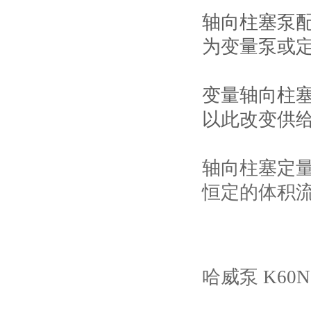
轴向柱塞泵
为变量泵或
变量轴向柱
以此改变供
轴向柱塞定
恒定的体积
哈威泵 K60N-0