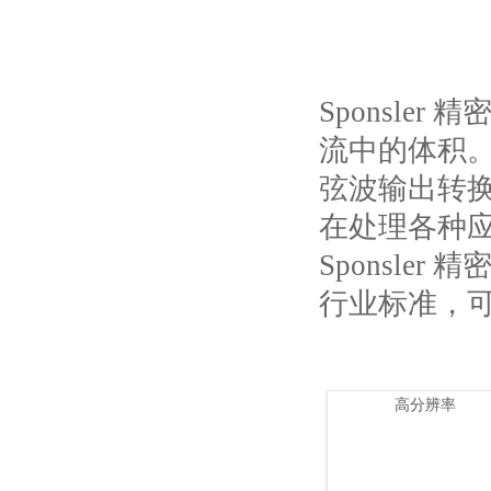
Sponsl
流中的体积
弦波输出转
在处理各种
Sponsl
行业标准，
高分辨率