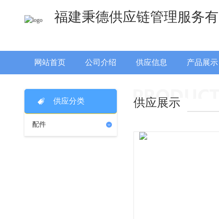
福建秉德供应链管理服务有
网站首页
公司介绍
供应信息
产品展示
供应展示
供应分类
配件