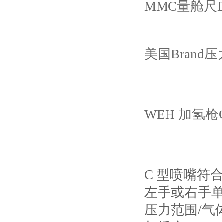
MMC量舱尺D-
美国Brand
WEH 加氢枪C
C 型喷嘴符合。
左手或右手
压力范围/气