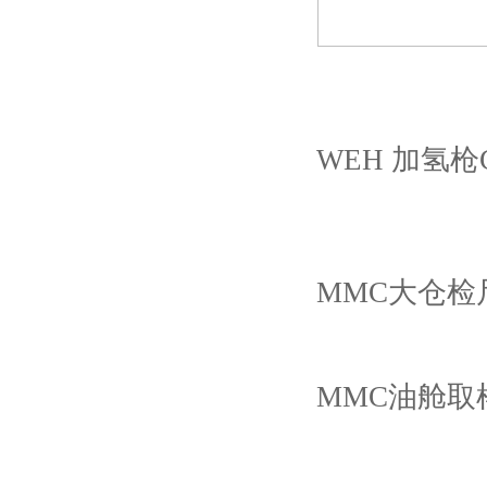
WEH 加氢枪C1
MMC大仓检尺2
MMC油舱取样