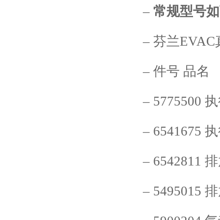
–
常规型号如
–
芬兰
EVAC
–
件号 品名
–
5775500
执
–
6541675
执
–
6542811
排
–
5495015
排